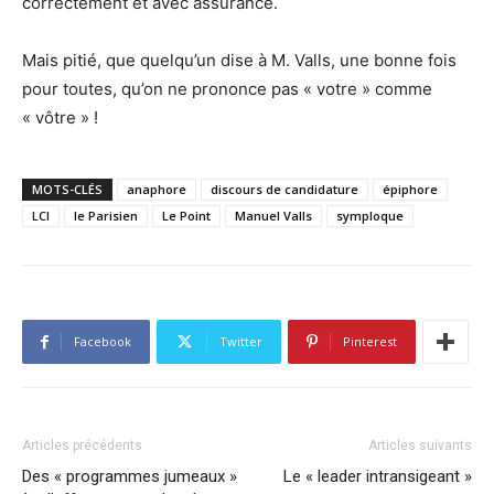
correctement et avec assurance.
Mais pitié, que quelqu’un dise à M. Valls, une bonne fois
pour toutes, qu’on ne prononce pas « votre » comme
« vôtre » !
MOTS-CLÉS
anaphore
discours de candidature
épiphore
LCI
le Parisien
Le Point
Manuel Valls
symploque
Facebook
Twitter
Pinterest
Articles précédents
Articles suivants
Des « programmes jumeaux »
Le « leader intransigeant »