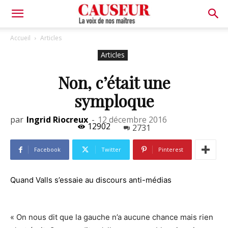
La
Accueil
Articles
Articles
voix
Non, c’était une
symploque
de
par
Ingrid Riocreux
-
12 décembre 2016
12902
2731
nos
Facebook
Twitter
Pinterest
Quand Valls s’essaie au discours anti-médias
maîtres
« On nous dit que la gauche n’a aucune chance mais rien