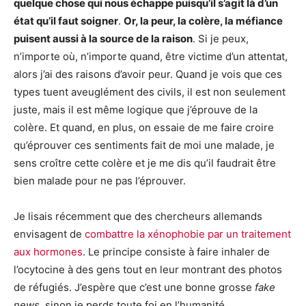
quelque chose qui nous échappe puisqu’il s’agit là d’un
état qu’il faut soigner
.
Or, la peur, la colère, la méfiance
puisent aussi à la source de la raison
. Si je peux,
n’importe où, n’importe quand, être victime d’un attentat,
alors j’ai des raisons d’avoir peur. Quand je vois que ces
types tuent aveuglément des civils, il est non seulement
juste, mais il est même logique que j’éprouve de la
colère. Et quand, en plus, on essaie de me faire croire
qu’éprouver ces sentiments fait de moi une malade, je
sens croître cette colère et je me dis qu’il faudrait être
bien malade pour ne pas l’éprouver.
Je lisais récemment que des chercheurs allemands
envisagent de
combattre la xénophobie par un traitement
aux hormones
. Le principe consiste à faire inhaler de
l’ocytocine à des gens tout en leur montrant des photos
de réfugiés. J’espère que c’est une bonne grosse
fake
news
, sinon je perds toute foi en l’humanité.