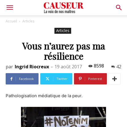
La
Accueil
Articles
Articles
voix
Vous n’aurez pas ma
résilience
de
8598
par
Ingrid Riocreux
-
19 août 2017
42
nos
Facebook
Twitter
Pinterest
Pathologisation médiatique de la peur.
maîtres