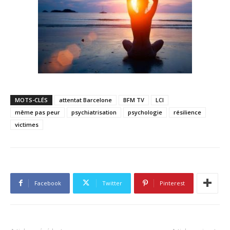
MOTS-CLÉS
attentat Barcelone
BFM TV
LCI
même pas peur
psychiatrisation
psychologie
résilience
victimes
Facebook
Twitter
Pinterest