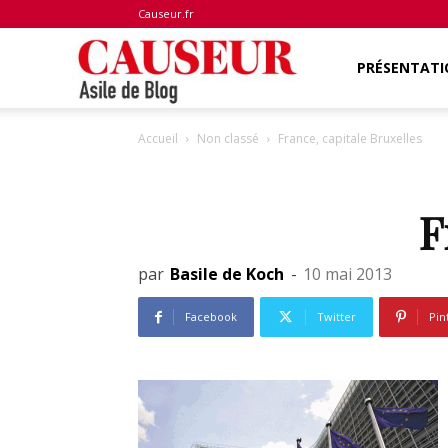
Causeur.fr
Asile
PRÉSENTATI
Accueil
Non classé
France, capitale Bruxelles
de
F
Blog
par
Basile de Koch
-
10 mai 2013
Facebook
Twitter
Pin