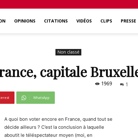
ON
OPINIONS
CITATIONS
VIDÉOS
CLIPS
PRESSE
Non classé
rance, capitale Bruxell
1969
1
terest
WhatsApp
A quoi bon voter encore en France, quand tout se
décide ailleurs ? C’est la conclusion à laquelle
aboutit le téléspectateur moyen (moi, en