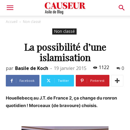
Asile
Accueil
Non classé
Non classé
de
La possibilité d’une
islamisation
Blog
1122
par
Basile de Koch
-
19 janvier 2015
0
Facebook
Twitter
Pinterest
Houellebecq au J.T. de France 2, ça change du ronron
quotidien ! Morceaux (de bravoure) choisis.