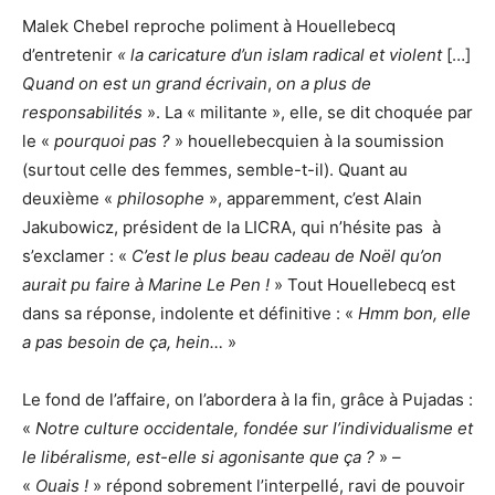
Malek Chebel reproche poliment à Houellebecq
d’entretenir
« la caricature d’un islam radical et violent
[…]
Quand on est un grand écrivain
,
on a plus de
responsabilités
». La « militante », elle, se dit choquée par
le «
pourquoi pas ?
» houellebecquien à la soumission
(surtout celle des femmes, semble-t-il). Quant au
deuxième «
philosophe
», apparemment, c’est Alain
Jakubowicz, président de la LICRA, qui n’hésite pas à
s’exclamer : «
C’est le plus beau cadeau de Noël qu’on
aurait pu faire à Marine Le Pen !
» Tout Houellebecq est
dans sa réponse, indolente et définitive : «
Hmm bon, elle
a pas besoin de ça, hein…
»
Le fond de l’affaire, on l’abordera à la fin, grâce à Pujadas :
«
Notre culture occidentale, fondée sur l’individualisme et
le libéralisme, est-elle si agonisante que ça ?
» –
«
Ouais !
» répond sobrement l’interpellé, ravi de pouvoir