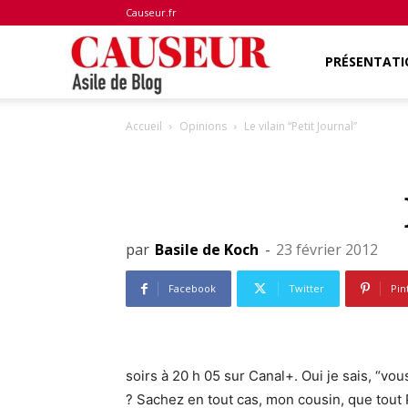
Causeur.fr
Asile
PRÉSENTATI
Accueil
Opinions
Le vilain “Petit Journal”
de
Blog
par
Basile de Koch
-
23 février 2012
Facebook
Twitter
Pin
soirs à 20 h 05 sur Canal+. Oui je sais, “vou
? Sachez en tout cas, mon cousin, que tout 