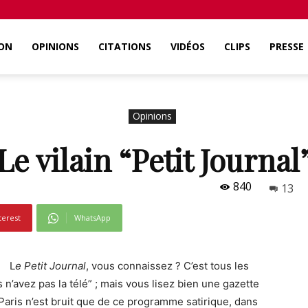
ON
OPINIONS
CITATIONS
VIDÉOS
CLIPS
PRESSE
Opinions
Le vilain “Petit Journal
840
13
terest
WhatsApp
L
e Petit Journal
, vous connaissez ? C’est tous les
s n’avez pas la télé” ; mais vous lisez bien une gazette
Paris n’est bruit que de ce programme satirique, dans