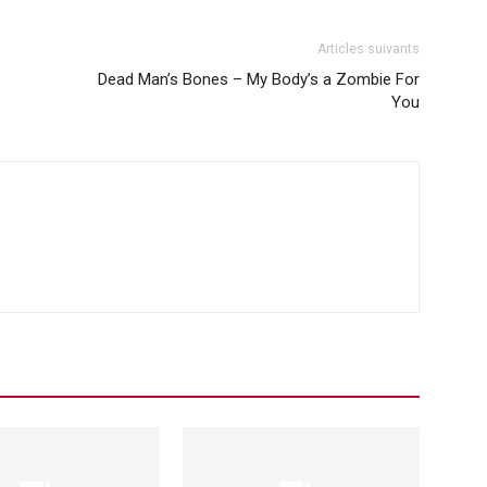
Articles suivants
Dead Man’s Bones – My Body’s a Zombie For
You