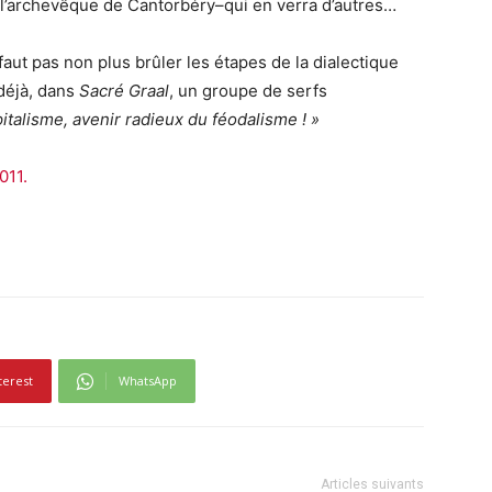
e l’archevêque de Cantorbéry–qui en verra d’autres…
e faut pas non plus brûler les étapes de la dialectique
déjà, dans
Sacré Graal
, un groupe de serfs
pitalisme, avenir radieux du féodalisme ! »
011.
terest
WhatsApp
Articles suivants