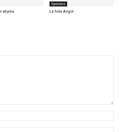
Opinions
en abyme
La folie Angot