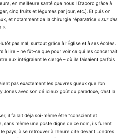
lleurs, en meilleure santé que nous ! D’abord grâce à
, cinq fruits et légumes par jour, etc.). Et puis on
x, et notamment de la chirurgie réparatrice
« sur des
s »
.
plutôt pas mal, surtout grâce à l’Église et à ses écoles.
s à lire – ne fût-ce que pour voir ce qui les concernait
re eux intégraient le clergé – où ils faisaient parfois
étaient pas exactement les pauvres gueux que l’on
ry Jones avec son délicieux goût du paradoxe, c’est la
er, il fallait déjà soi-même être “conscient et
e, sans même une poste digne de ce nom, ils furent
e pays, à se retrouver à l’heure dite devant Londres