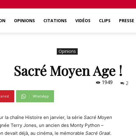
ON
OPINIONS
CITATIONS
VIDÉOS
CLIPS
PRESSE
Opinions
Sacré Moyen Age !
1949
2
terest
WhatsApp
r la chaîne Histoire en janvier, la série
Sacré Moyen
ignée Terry Jones, un ancien des Monty Python –
n devait déjà, au cinéma, le mémorable
Sacré Graal
.