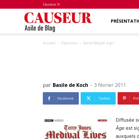
Causeur.fr
Asile
PRÉSENTATI
Accueil
Opinions
Sacré Moyen Age !
de
Blog
par
Basile de Koch
-
3 février 2011
Facebook
Twitter
Pin
Diffusée su
Âge
est s
auxquels o