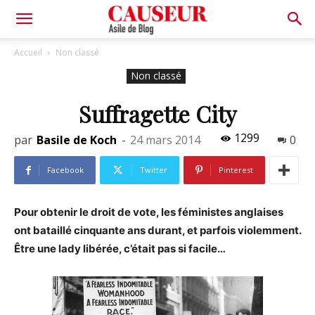
Asile
Accueil
Non classé
Non classé
de
Suffragette City
1299
par
Basile de Koch
-
24 mars 2014
0
Blog
Facebook
Twitter
Pinterest
Pour obtenir le droit de vote, les féministes anglaises
ont bataillé cinquante ans durant, et parfois violemment.
Être une lady libérée, c’était pas si facile…