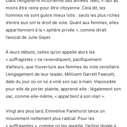
Dans l’Angleterre victorienne des années 1880, il faut au
moins être reine pour être citoyenne. Cela dit, les
hommes ne sont guère mieux lotis : seuls les plus riches
d’entre eux ont le droit de vote. Quant aux femmes, elles
appartiennent à la «
sphère privée
», comme dirait
l’avocat de Julie Gayet.
À leurs débuts, celles qu’on appelle alors les
«
suffragistes
» ne revendiquent, pacifiquement
d’ailleurs, que l’ouverture aux femmes du vote censitaire.
L’engagement de leur leader, Millicent Garrett Fawcett,
date du jour où on lui a volé son sac à main. Impossible
pour elle de porter plainte, apprend-elle : légalement son
sac, comme elle-même, «
appartient à son mari
».
Vingt ans plus tard, Emmeline Pankhurst lance un
mouvement nettement plus radical. Pour les
«
suffragettes
», comme on les appelle, l’action légale a