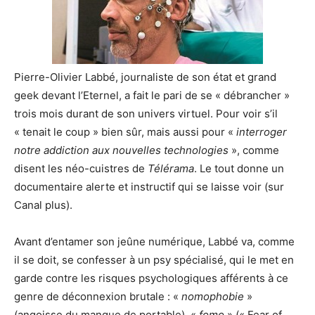
Pierre-Olivier Labbé, journaliste de son état et grand
geek devant l’Eternel, a fait le pari de se « débrancher »
trois mois durant de son univers virtuel. Pour voir s’il
« tenait le coup » bien sûr, mais aussi pour «
interroger
notre addiction aux nouvelles technologies
», comme
disent les néo-cuistres de
Télérama
. Le tout donne un
documentaire alerte et instructif qui se laisse voir (sur
Canal plus).
Avant d’entamer son jeûne numérique, Labbé va, comme
il se doit, se confesser à un psy spécialisé, qui le met en
garde contre les risques psychologiques afférents à ce
genre de déconnexion brutale : «
nomophobie
»
(angoisse du manque de portable), «
fomo
» (« Fear of