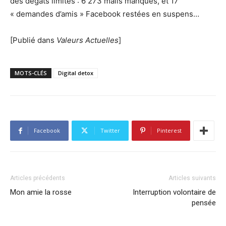
des dégâts limités : 6 273 mails manqués, et 17
« demandes d’amis » Facebook restées en suspens…
[Publié dans
Valeurs Actuelles
]
MOTS-CLÉS
Digital detox
Facebook
Twitter
Pinterest
Articles précédents
Articles suivants
Mon amie la rosse
Interruption volontaire de
pensée