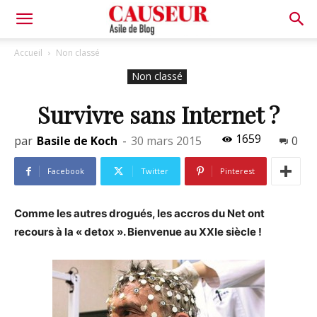
Asile
Accueil
Non classé
Non classé
de
Survivre sans Internet ?
1659
par
Basile de Koch
-
30 mars 2015
0
Blog
Facebook
Twitter
Pinterest
Comme les autres drogués, les accros du Net ont
recours à la « detox ». Bienvenue au XXIe siècle !