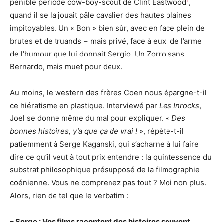
1
pénible période cow-boy-scout de Clint Eastwood
,
quand il se la jouait pâle cavalier des hautes plaines
impitoyables. Un « Bon » bien sûr, avec en face plein de
brutes et de truands − mais privé, face à eux, de l’arme
de l’humour que lui donnait Sergio. Un Zorro sans
Bernardo, mais muet pour deux.
Au moins, le western des frères Coen nous épargne-t-il
ce hiératisme en plastique. Interviewé par
Les Inrocks
,
Joel se donne même du mal pour expliquer. «
Des
bonnes histoires, y’a que ça de vrai !
», répète-t-il
patiemment à Serge Kaganski, qui s’acharne à lui faire
dire ce qu’il veut à tout prix entendre : la quintessence du
substrat philosophique présupposé de la filmographie
coénienne. Vous ne comprenez pas tout ? Moi non plus.
Alors, rien de tel que le verbatim :
– Serge : Vos films racontent des histoires souvent