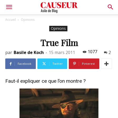
Asile
Accueil
Opinions
Opinions
de
True Film
1077
par
Basile de Koch
-
15 mars 2011
2
Blog
Facebook
Twitter
Pinterest
Faut-il expliquer ce que l’on montre ?