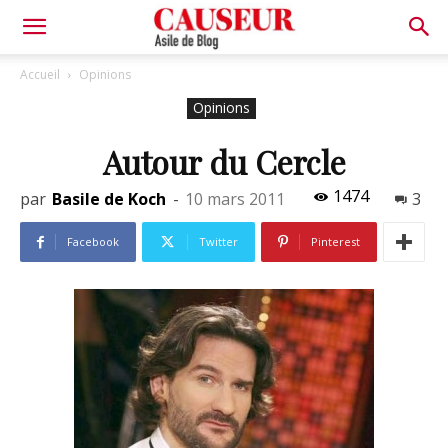
Asile
Accueil
Opinions
Opinions
de
Autour du Cercle
1474
par
Basile de Koch
-
10 mars 2011
3
Blog
Facebook
Twitter
Pinterest