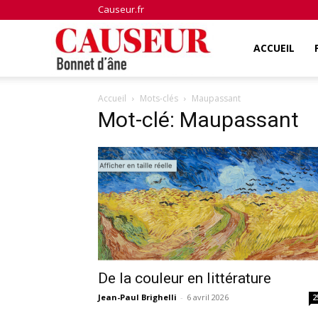
Causeur.fr
Bonnet
ACCUEIL
Accueil
Mots-clés
Maupassant
d'âne
Mot-clé: Maupassant
De la couleur en littérature
Jean-Paul Brighelli
-
6 avril 2026
2