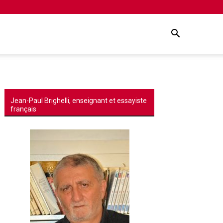
Jean-Paul Brighelli, enseignant et essayiste
français