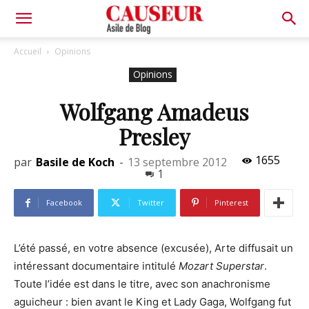
Asile
Accueil
Opinions
Opinions
de
Wolfgang Amadeus
Presley
Blog
1655
par
Basile de Koch
-
13 septembre 2012
1
Facebook
Twitter
Pinterest
L’été passé, en votre absence (excusée), Arte diffusait un
intéressant documentaire intitulé
Mozart Superstar
.
Toute l’idée est dans le titre, avec son anachronisme
aguicheur : bien avant le King et Lady Gaga, Wolfgang fut