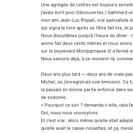
Une agrégée de Lettres est toujours sensibl
j’avais écrit pour Découvertes / Gallimard 
mon ami Jean-Luc Rispail, vrai spécialiste d
qui signa le livre après se l’être fait lire, et
Nous discutâmes jusqu’à l’heure du dîner :
avons fait deux cents mètres et nous avons 
sur le boulevard Montparnasse (il a fermé e
Nous savions déjà, à ce moment-là, comment 
Deux ans plus tard — deux ans de vraie pa
Michel, où j’enregistrais une émission. Ce fu
la passais en bonne partie enfoncé dans ses
de sodomie.
« Pourquoi ce soir ? demanda-t-elle, cela f
Oui, nous nous vouvoyions.
Et c’est vrai : alors même qu’elle était ade
qu’elle avait le casse-noisettes, et ça, mess