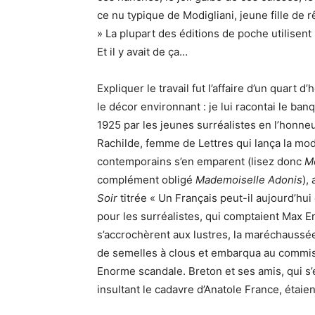
ce nu typique de Modigliani, jeune fille de r
» La plupart des éditions de poche utilisent
Et il y avait de ça…
Expliquer le travail fut l’affaire d’un quart
le décor environnant : je lui racontai le ban
1925 par les jeunes surréalistes en l’honneu
Rachilde, femme de Lettres qui lança la mo
contemporains s’en emparent (lisez donc
M
complément obligé
Mademoiselle Adonis
),
Soir
titrée « Un Français peut-il aujourd’hu
pour les surréalistes, qui comptaient Max E
s’accrochèrent aux lustres, la maréchaussée
de semelles à clous et embarqua au commiss
Enorme scandale. Breton et ses amis, qui s
insultant le cadavre d’Anatole France, étaie