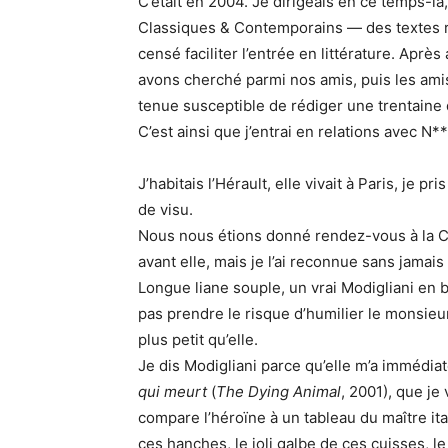
C’était en 2004. Je dirigeais en ce temps-là
Classiques & Contemporains — des textes 
censé faciliter l’entrée en littérature. Ap
avons cherché parmi nos amis, puis les amis
tenue susceptible de rédiger une trentaine 
C’est ainsi que j’entrai en relations avec N***
J’habitais l’Hérault, elle vivait à Paris, je p
de visu.
Nous nous étions donné rendez-vous à la Clos
avant elle, mais je l’ai reconnue sans jamais 
Longue liane souple, un vrai Modigliani en 
pas prendre le risque d’humilier le monsieur
plus petit qu’elle.
Je dis Modigliani parce qu’elle m’a immédia
qui meurt
(
The Dying Animal
, 2001), que je
compare l’héroïne à un tableau du maître itali
ces hanches, le joli galbe de ces cuisses, l