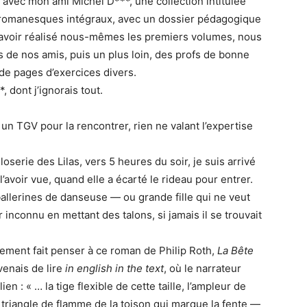
, avec mon ami Michel D***, une collection intitulée
romanesques intégraux, avec un dossier pédagogique
rès avoir réalisé nous-mêmes les premiers volumes, nous
 de nos amis, puis un plus loin, des profs de bonne
de pages d’exercices divers.
, dont j’ignorais tout.
ris un TGV pour la rencontrer, rien ne valant l’expertise
erie des Lilas, vers 5 heures du soir, je suis arrivé
l’avoir vue, quand elle a écarté le rideau pour entrer.
ballerines de danseuse — ou grande fille qui ne veut
 inconnu en mettant des talons, si jamais il se trouvait
tement fait penser à ce roman de Philip Roth,
La Bête
 venais de lire
in english in the text
, où le narrateur
en : « … la tige flexible de cette taille, l’ampleur de
e triangle de flamme de la toison qui marque la fente —