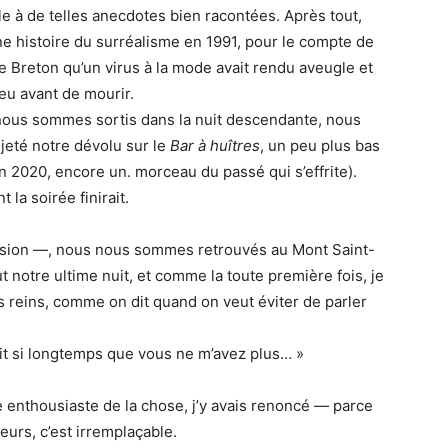
e à de telles anecdotes bien racontées. Après tout,
une histoire du surréalisme en 1991, pour le compte de
e Breton qu’un virus à la mode avait rendu aveugle et
 peu avant de mourir.
 nous sommes sortis dans la nuit descendante, nous
jeté notre dévolu sur le
Bar à huîtres
, un peu plus bas
n 2020, encore un. morceau du passé qui s’effrite).
la soirée finirait.
ssion —, nous nous sommes retrouvés au Mont Saint-
t notre ultime nuit, et comme la toute première fois, je
 reins, comme on dit quand on veut éviter de parler
ait si longtemps que vous ne m’avez plus… »
pte enthousiaste de la chose, j’y avais renoncé — parce
ieurs, c’est irremplaçable.