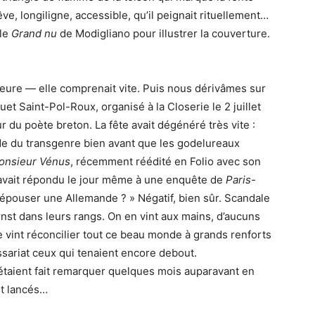
êve, longiligne, accessible, qu’il peignait rituellement…
 le
Grand nu
de Modigliano pour illustrer la couverture.
 d’heure — elle comprenait vite. Puis nous dérivâmes sur
quet Saint-Pol-Roux, organisé à la Closerie le 2 juillet
r du poète breton. La fête avait dégénéré très vite :
de du transgenre bien avant que les godelureaux
onsieur Vénus
, récemment réédité en Folio avec son
 avait répondu le jour même à une enquête de
Paris-
i épouser une Allemande ? » Négatif, bien sûr. Scandale
rnst dans leurs rangs. On en vint aux mains, d’aucuns
 vint réconcilier tout ce beau monde à grands renforts
ariat ceux qui tenaient encore debout.
’étaient fait remarquer quelques mois auparavant en
nt lancés…